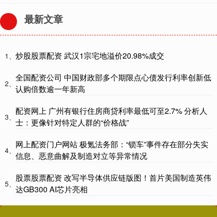
最新文章
炒股股票配资 武汉1宗宅地溢价20.98%成交
1、
全国配资公司 中国财政部多个期限点心债发行利率创新低
2、
认购倍数逾一年新高
配资网上 广州有银行住房商贷利率最低可至2.7% 分析人
3、
士：更像针对特定人群的“价格战”
网上配资门户网站 极氪法务部：“锁车”事件存在部分失实
4、
信息、恶意曲解及制造对立等异常情况
股票股票配资 改写半导体供应链版图！首片美国制造英伟
5、
达GB300 AI芯片亮相