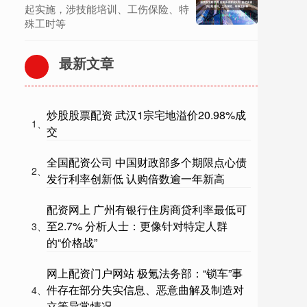
起实施，涉技能培训、工伤保险、特
殊工时等
最新文章
炒股股票配资 武汉1宗宅地溢价20.98%成
1、
交
全国配资公司 中国财政部多个期限点心债
2、
发行利率创新低 认购倍数逾一年新高
配资网上 广州有银行住房商贷利率最低可
至2.7% 分析人士：更像针对特定人群
3、
的“价格战”
网上配资门户网站 极氪法务部：“锁车”事
件存在部分失实信息、恶意曲解及制造对
4、
立等异常情况